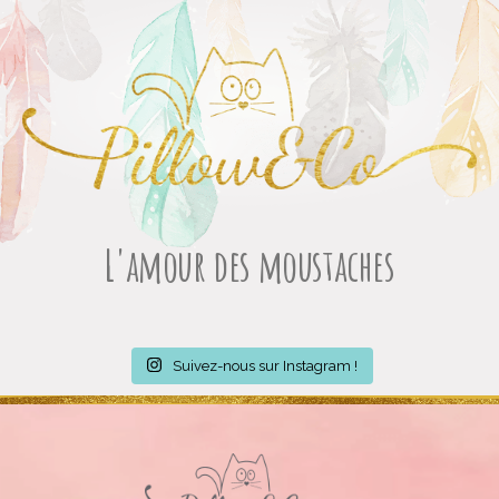
Aller
au
contenu
L'amour des moustaches
Suivez-nous sur Instagram !