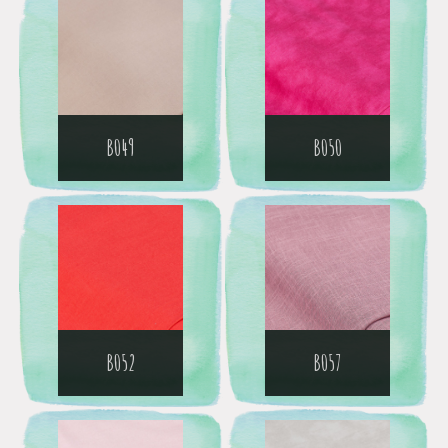
B049
B050
B052
B057