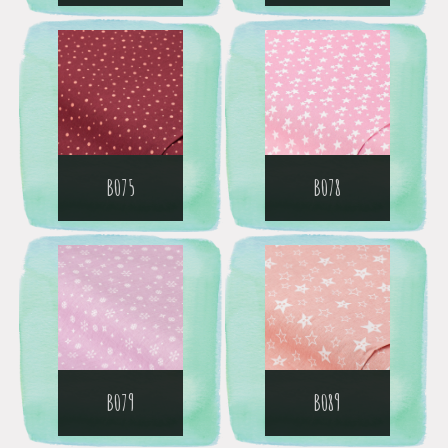
B075
B078
B079
B089