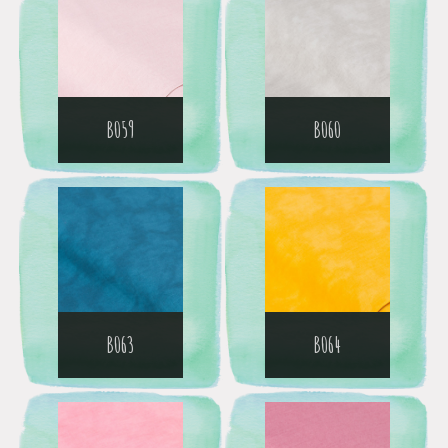
B059
B060
B063
B064