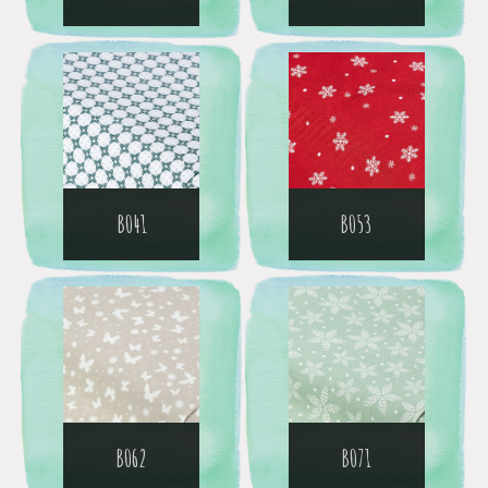
B041
B053
B062
B071