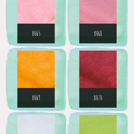
B065
B068
B069
B070