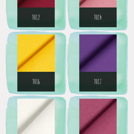
T012
T014
T016
T017