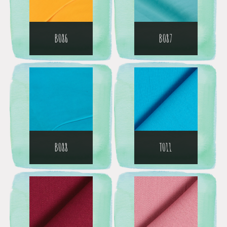
B086
B087
B088
T011