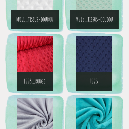
M011_tissus-doudou
M015_tissus-doudou
I005_rouge
T023