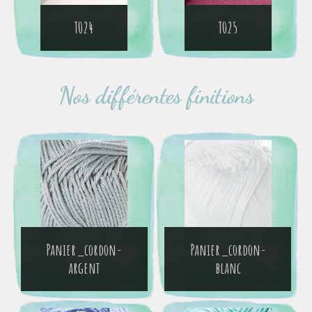
T024
T025
Nos différentes finitions
Panier_cordon-
Panier_cordon-
argent
blanc