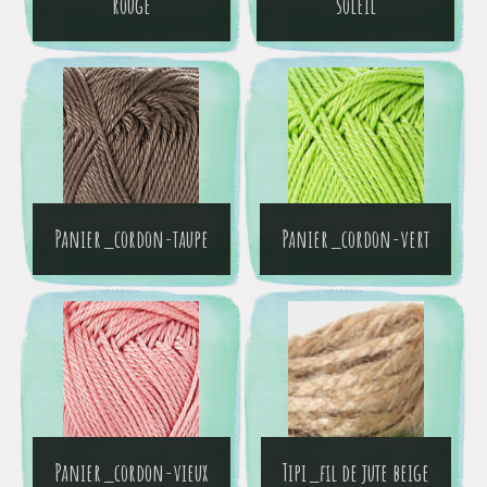
rouge
soleil
Panier_cordon-taupe
Panier_cordon-vert
Panier_cordon-vieux
Tipi_fil de jute beige