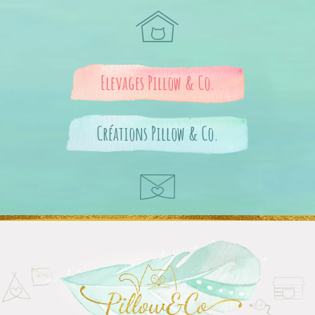
Pillow
Elevages Pillow & Co.
and
Créations Pillow & Co.
Co.
L'amour
des
Aller
moustac
au
contenu