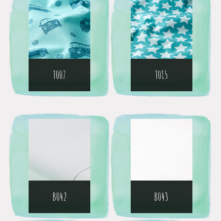
T007
T015
B042
B043