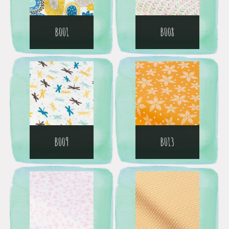
B001
B008
B009
B013